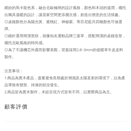
繽紛的馬卡龍色系，融合北歐極簡的設計風格，顏色和木頭的溫潤，襯托
出獨具溫暖的設計，讓居家空間更添層次感，創造出愜意的生活情趣。
◎桌鐘顏色分為陽光黃、蜜桃紅、神秘紫、蒂芬尼藍共四種顏色可做選
擇。
◎鐘針選用簡潔形狀，就像知名運動品牌三葉草，搭配簡潔的桌鐘造形，
襯托北歐風格的時尚感。
◎為了不讓機芯外露而影響美觀，背蓋採用2.8~3mm的值鞣革牛皮皮料
製作。
注意事項：
1.商品為實木產品，盡量避免長期處於潮濕及太陽直射的環境下，以免產
品導致有變形、掉漆的狀況發生。
2.商品皆為實木製作，木紋呈現方式皆有不同，以實際商品為主。
顧客評價